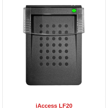
iAccess LF20