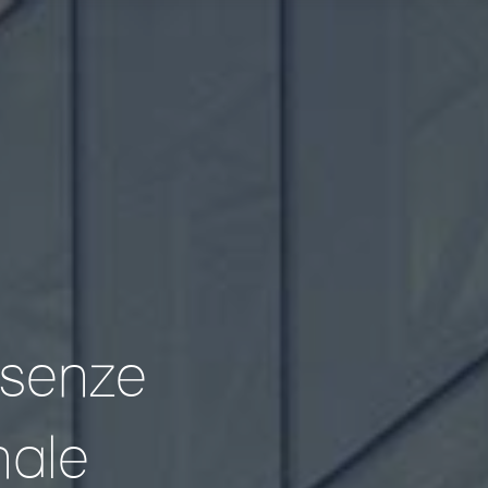
esenze
nale