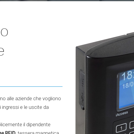
zo
e
no alle aziende che vogliono
i ingressi e le uscite da
licemente il dipendente
e RFID
, tessera magnetica