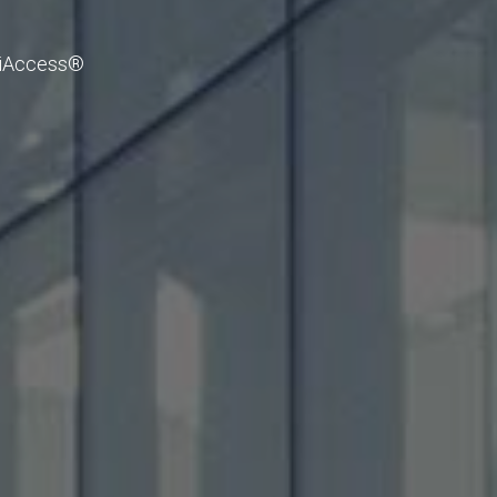
i iAccess®