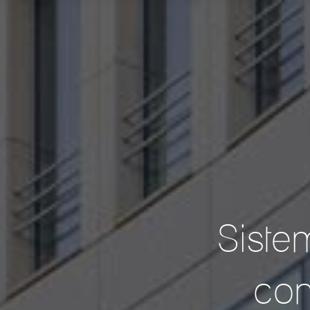
Siste
con