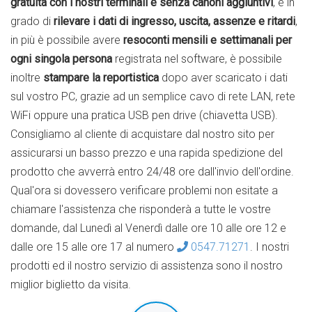
gratuita con i nostri terminali e senza canoni aggiuntivi
, è in
grado di
rilevare i dati di ingresso, uscita, assenze e ritardi
,
in più è possibile avere
resoconti mensili e settimanali per
ogni singola persona
registrata nel software, è possibile
inoltre
stampare la reportistica
dopo aver scaricato i dati
sul vostro PC, grazie ad un semplice cavo di rete LAN, rete
WiFi oppure una pratica USB pen drive (chiavetta USB).
Consigliamo al cliente di acquistare dal nostro sito per
assicurarsi un basso prezzo e una rapida spedizione del
prodotto che avverrà entro 24/48 ore dall'invio dell'ordine.
Qual'ora si dovessero verificare problemi non esitate a
chiamare l'assistenza che risponderà a tutte le vostre
domande, dal Lunedì al Venerdì dalle ore 10 alle ore 12 e
dalle ore 15 alle ore 17 al numero
0547.71271
. I nostri
prodotti ed il nostro servizio di assistenza sono il nostro
miglior biglietto da visita.