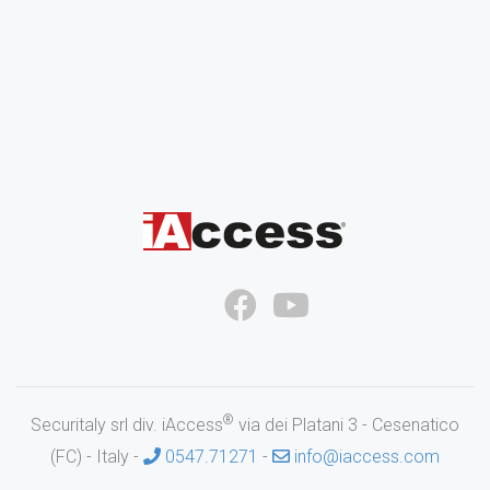
®
Securitaly srl div. iAccess
via dei Platani 3 - Cesenatico
(FC) - Italy -
0547.71271
-
info@iaccess.com