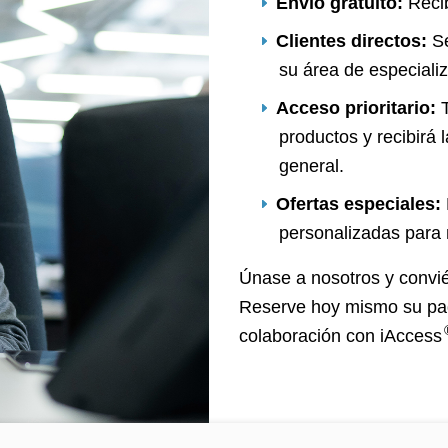
Envío gratuito:
Recib
Clientes directos:
Se
su área de especializ
Acceso prioritario:
T
productos y recibirá 
general.
Ofertas especiales:
personalizadas para 
Únase a nosotros y convi
Reserve hoy mismo su paq
colaboración con iAccess