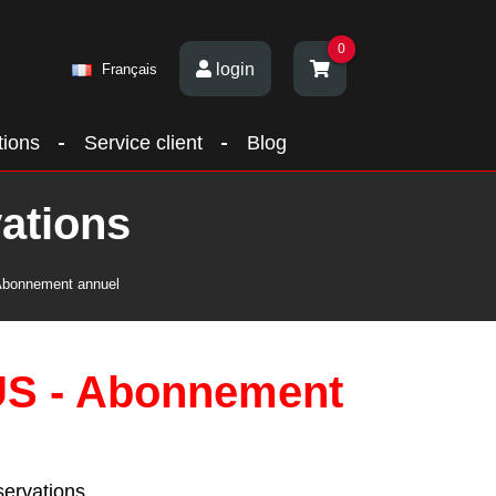
0
login
Français
tions
Service client
Blog
vations
 Abonnement annuel
US - Abonnement
servations