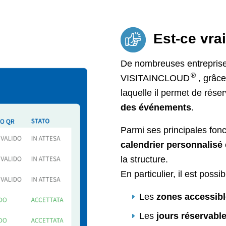
Est-ce vra
De nombreuses entreprises
®
VISITAINCLOUD
, grâc
laquelle il permet de rése
des événements
.
Parmi ses principales fonc
calendrier personnalisé
la structure.
En particulier, il est possib
Les
zones accessib
Les
jours réservabl