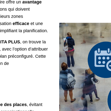
e offre un
avantage
ions qui doivent
sieurs zones
isation
efficace
et une
mplifiant la planification.
SITA PLUS
, on trouve la
 avec l’option d’attribuer
lan préconfiguré. Cette
on de
ée des places
, évitant