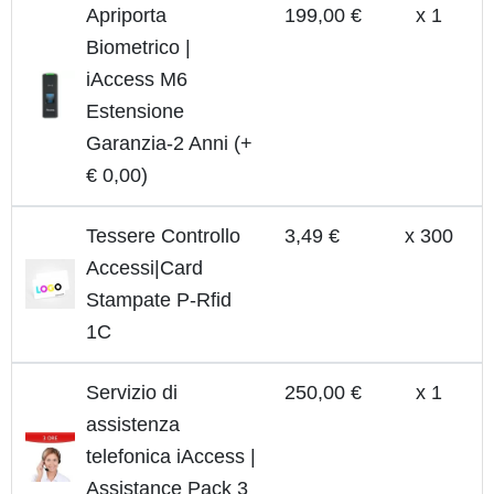
Apriporta
199,00 €
x 1
Biometrico |
iAccess M6
Estensione
Garanzia-2 Anni (+
€ 0,00)
Tessere Controllo
3,49 €
x 300
Accessi|Card
Stampate P-Rfid
1C
Servizio di
250,00 €
x 1
assistenza
telefonica iAccess |
Assistance Pack 3