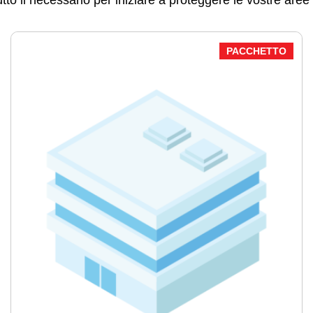
tto il necessario per iniziare a proteggere le vostre are
PACCHETTO