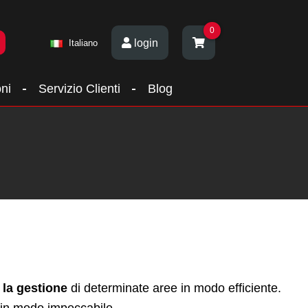
0
login
Italiano
ni
Servizio Clienti
Blog
 la gestione
di determinate aree in modo efficiente.