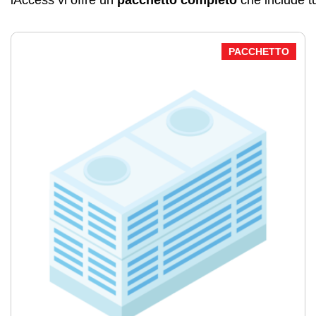
iAccess vi offre un
pacchetto completo
che include tu
PACCHETTO