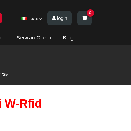
0
login
Italiano
ni
Servizio Clienti
Blog
-Rfid
i W-Rfid